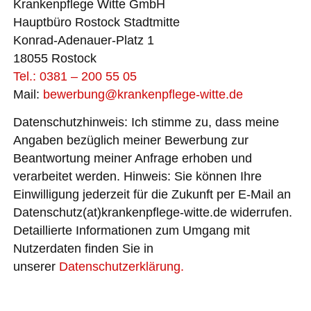
Krankenpflege Witte GmbH
e
r
Hauptbüro Rostock Stadtmitte
n
Konrad-Adenauer-Platz 1
a
ti
18055 Rostock
v
Tel.: 0381 – 200 55 05
e
:
Mail:
bewerbung@krankenpflege-witte.de
Datenschutzhinweis:
Ich stimme zu, dass meine
Angaben bezüglich meiner Bewerbung zur
Beantwortung meiner Anfrage erhoben und
verarbeitet werden. Hinweis: Sie können Ihre
Einwilligung jederzeit für die Zukunft per E-Mail an
Datenschutz(at)krankenpflege-witte.de widerrufen.
Detaillierte Informationen zum Umgang mit
Nutzerdaten finden Sie in
unserer
Datenschutzerklärung.