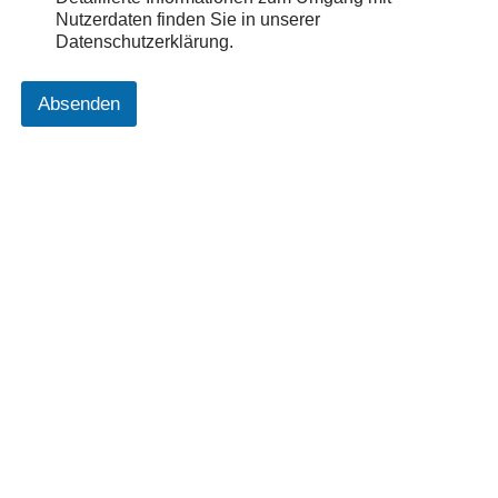
Nutzerdaten finden Sie in unserer
Datenschutzerklärung.
Absenden
A
lt
e
r
n
a
ti
v
e
: