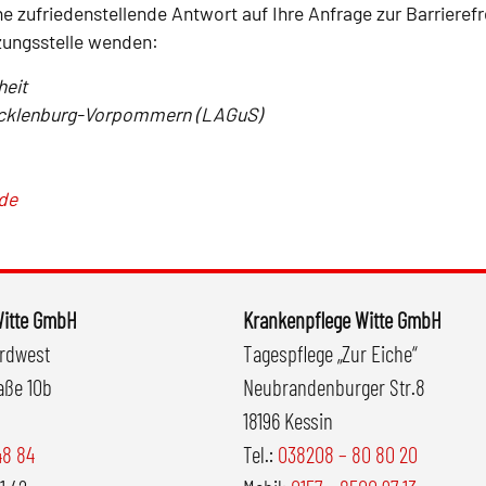
 zufriedenstellende Antwort auf Ihre Anfrage zur Barrierefre
zungsstelle wenden:
heit
ecklenburg-Vorpommern (LAGuS)
de
Witte GmbH
Krankenpflege Witte GmbH
ordwest
Tagespflege „Zur Eiche“
aße 10b
Neubrandenburger Str.8
18196 Kessin
48 84
Tel.:
038208 – 80 80 20